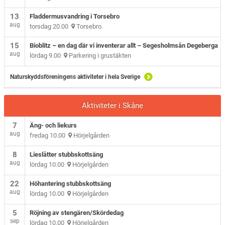
13
Fladdermusvandring i Torsebro
aug
torsdag 20.00
Torsebro.
15
Bioblitz – en dag där vi inventerar allt – Segesholmsån Degeberga
aug
lördag 9.00
Parkering i grustäkten
Naturskyddsföreningens aktiviteter i hela Sverige
Aktiviteter i Skåne
7
Äng- och liekurs
aug
fredag 10.00
Hörjelgården
8
Lieslåtter stubbskottsäng
aug
lördag 10.00
Hörjelgården
22
Höhantering stubbskottsäng
aug
lördag 10.00
Hörjelgården
5
Röjning av stengären/Skördedag
sep
lördag 10.00
Hörjelgården