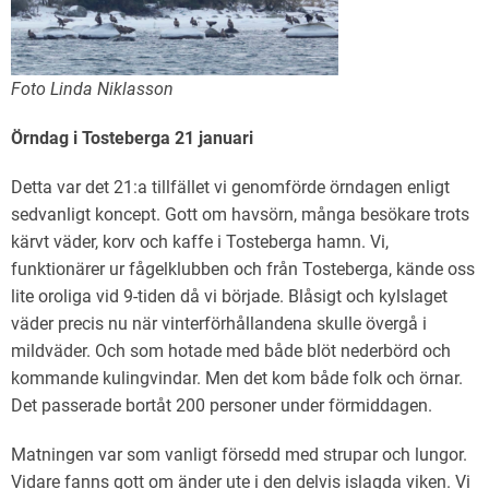
Foto Linda Niklasson
Örndag i Tosteberga 21 januari
Detta var det 21:a tillfället vi genomförde örndagen enligt
sedvanligt koncept. Gott om havsörn, många besökare trots
kärvt väder, korv och kaffe i Tosteberga hamn. Vi,
funktionärer ur fågelklubben och från Tosteberga, kände oss
lite oroliga vid 9-tiden då vi började. Blåsigt och kylslaget
väder precis nu när vinterförhållandena skulle övergå i
mildväder. Och som hotade med både blöt nederbörd och
kommande kulingvindar. Men det kom både folk och örnar.
Det passerade bortåt 200 personer under förmiddagen.
Matningen var som vanligt försedd med strupar och lungor.
Vidare fanns gott om änder ute i den delvis islagda viken. Vi