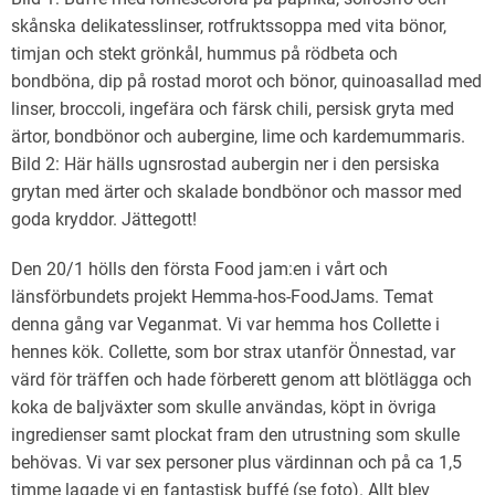
skånska delikatesslinser, rotfruktssoppa med vita bönor,
timjan och stekt grönkål, hummus på rödbeta och
bondböna, dip på rostad morot och bönor, quinoasallad med
linser, broccoli, ingefära och färsk chili, persisk gryta med
ärtor, bondbönor och aubergine, lime och kardemummaris.
Bild 2: Här hälls ugnsrostad aubergin ner i den persiska
grytan med ärter och skalade bondbönor och massor med
goda kryddor. Jättegott!
Den 20/1 hölls den första Food jam:en i vårt och
länsförbundets projekt Hemma-hos-FoodJams. Temat
denna gång var Veganmat. Vi var hemma hos Collette i
hennes kök. Collette, som bor strax utanför Önnestad, var
värd för träffen och hade förberett genom att blötlägga och
koka de baljväxter som skulle användas, köpt in övriga
ingredienser samt plockat fram den utrustning som skulle
behövas. Vi var sex personer plus värdinnan och på ca 1,5
timme lagade vi en fantastisk buffé (se foto). Allt blev