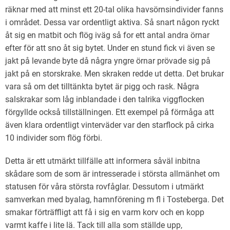
räknar med att minst ett 20-tal olika havsörnsindivider fanns
i området. Dessa var ordentligt aktiva. Så snart någon ryckt
åt sig en matbit och flög iväg så for ett antal andra örnar
efter för att sno åt sig bytet. Under en stund fick vi även se
jakt på levande byte då några yngre örnar prövade sig på
jakt på en storskrake. Men skraken redde ut detta. Det brukar
vara så om det tilltänkta bytet är pigg och rask. Några
salskrakar som låg inblandade i den talrika viggflocken
förgyllde också tillställningen. Ett exempel på förmåga att
även klara ordentligt vinterväder var den starflock på cirka
10 individer som flög förbi.
Detta är ett utmärkt tillfälle att informera såväl inbitna
skådare som de som är intresserade i största allmänhet om
statusen för våra största rovfåglar. Dessutom i utmärkt
samverkan med byalag, hamnförening m fl i Tosteberga. Det
smakar förträffligt att få i sig en varm korv och en kopp
varmt kaffe i lite lä. Tack till alla som ställde upp,