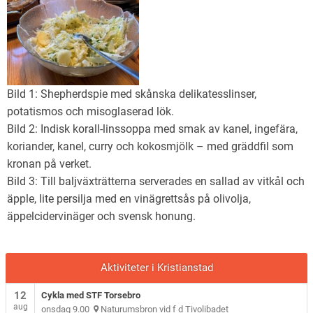
Bild 1: Shepherdspie med skånska delikatesslinser,
potatismos och misoglaserad lök.
Bild 2: Indisk korall-linssoppa med smak av kanel, ingefära,
koriander, kanel, curry och kokosmjölk – med gräddfil som
kronan på verket.
Bild 3: Till baljväxträtterna serverades en sallad av vitkål och
äpple, lite persilja med en vinägrettsås på olivolja,
äppelcidervinäger och svensk honung.
Aktiviteter i Kristianstad
12
Cykla med STF Torsebro
aug
onsdag 9.00
Naturumsbron vid f d Tivolibadet