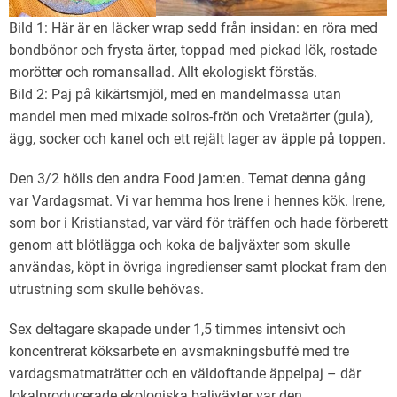
Bild 1: Här är en läcker wrap sedd från insidan: en röra med
bondbönor och frysta ärter, toppad med pickad lök, rostade
morötter och romansallad. Allt ekologiskt förstås.
Bild 2: Paj på kikärtsmjöl, med en mandelmassa utan
mandel men med mixade solros-frön och Vretaärter (gula),
ägg, socker och kanel och ett rejält lager av äpple på toppen.
Den 3/2 hölls den andra Food jam:en. Temat denna gång
var Vardagsmat. Vi var hemma hos Irene i hennes kök. Irene,
som bor i Kristianstad, var värd för träffen och hade förberett
genom att blötlägga och koka de baljväxter som skulle
användas, köpt in övriga ingredienser samt plockat fram den
utrustning som skulle behövas.
Sex deltagare skapade under 1,5 timmes intensivt och
koncentrerat köksarbete en avsmakningsbuffé med tre
vardagsmatmaträtter och en väldoftande äppelpaj – där
lokalproducerade ekologiska baljväxter var den