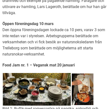
brännved och exempel på pågående hamling. Fårägare och
utövare av hamling, Lars Lageroth, berättade om hur han går
tillväga.
Öppen föreningsdag 10 mars
Den öppna föreningsdagen lockade ca 10 pers, varav 3 som
inte redan var i styrelsen. Arbetsgrupperna berättade om
verksamheten och vi fick besök av natursnoksledaren från
Trelleborg som berättade om möjligheterna att starta
natursnokar-verksamhet.
Food Jam nr. 1 – Vegansk mat 20 januari
Bild 1: Buffé med romescoröra på paprika, solrosfrö och