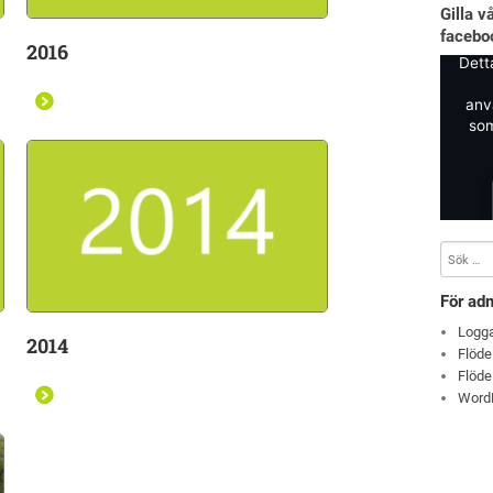
Gilla v
facebo
2016
Dett
anv
som
För adm
Logga
2014
Flöde
Flöde
Word