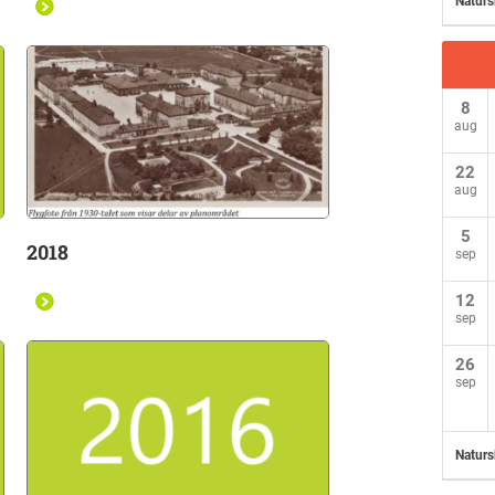
Naturs
8
aug
22
aug
5
2018
sep
12
sep
26
sep
Naturs