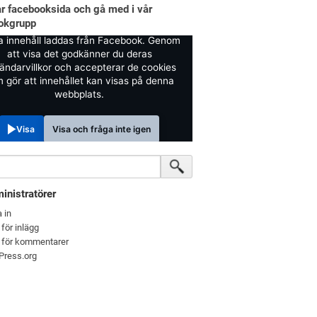
år facebooksida och gå med i vår
okgrupp
a innehåll laddas från Facebook. Genom
att visa det godkänner du deras
ändarvillkor och accepterar de cookies
 gör att innehållet kan visas på denna
webbplats.
Visa
Visa och fråga inte igen
inistratörer
 in
 för inlägg
 för kommentarer
Press.org