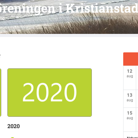
reningen i Kristiansta
e
12
aug
13
aug
15
aug
2020