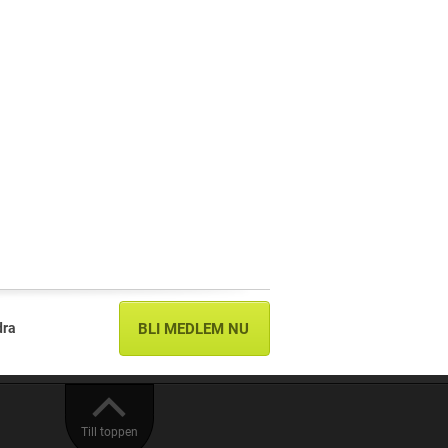
dra
BLI MEDLEM NU
Till toppen