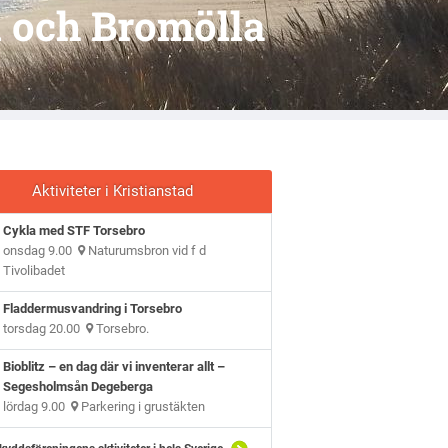
d och Bromölla
Aktiviteter i Kristianstad
Cykla med STF Torsebro
onsdag 9.00
Naturumsbron vid f d
Tivolibadet
Fladdermusvandring i Torsebro
torsdag 20.00
Torsebro.
Bioblitz – en dag där vi inventerar allt –
Segesholmsån Degeberga
lördag 9.00
Parkering i grustäkten